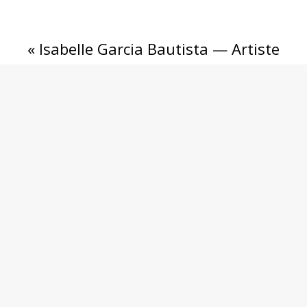
« Isabelle Garcia Bautista — Artiste
Peintre. Atelier situé en
Occitanie,34680 France.
Me contacter
Politique de confidentialité
Conditions Générales de Vente
Mentions légales